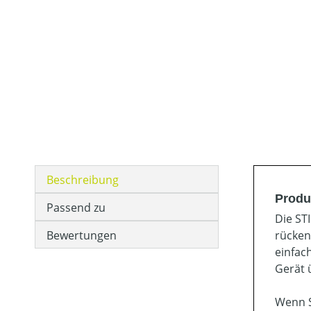
Beschreibung
Produ
Passend zu
Die ST
Bewertungen
rücken
einfac
Gerät 
Wenn S