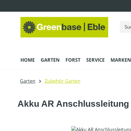
m Hauptinhalt springen
Zur Suche springen
Zur Hauptnavigation springen
HOME
GARTEN
FORST
SERVICE
MARKEN
Garten
Zubehör Garten
Akku AR Anschlussleitung
Bildergalerie überspringen