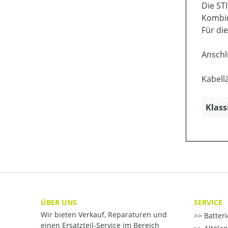
Die ST
Kombin
Für di
Anschl
Kabell
Klass
ÜBER UNS
SERVICE
Wir bieten Verkauf, Reparaturen und
Batter
einen Ersatzteil-Service im Bereich