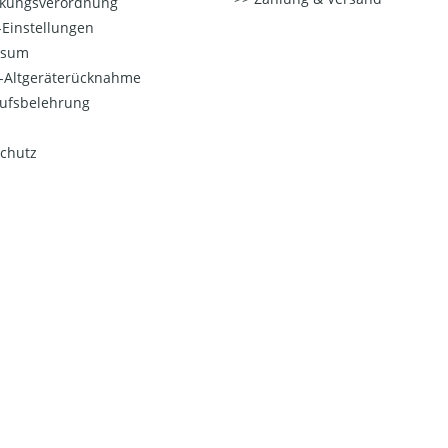
kungsverordnung
Einstellungen
ssum
o-Altgeräterücknahme
ufsbelehrung
chutz