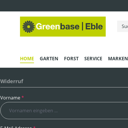
m Hauptinhalt springen
Zur Suche springen
Zur Hauptnavigation springen
HOME
GARTEN
FORST
SERVICE
MARKEN
Widerruf
Vorname
*