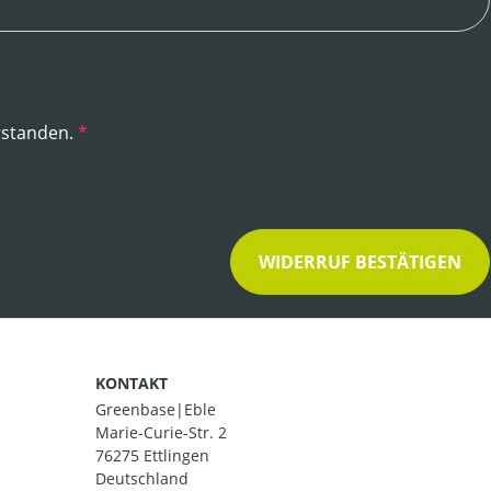
rstanden.
*
WIDERRUF BESTÄTIGEN
KONTAKT
Greenbase|Eble
Marie-Curie-Str. 2
76275 Ettlingen
Deutschland