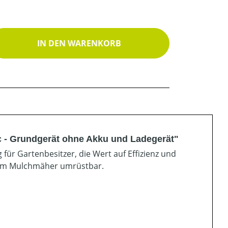
ib den gewünschten Wert ein oder benutz
IN DEN WARENKORB
 - Grundgerät ohne Akku und Ladegerät"
ür Gartenbesitzer, die Wert auf Effizienz und
 zum Mulchmäher umrüstbar.