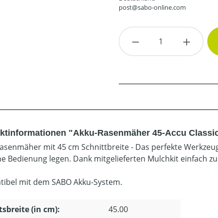
post@sabo-online.com
Produkt Anzahl: G
ktinformationen "Akku-Rasenmäher 45-Accu Classic
asenmäher mit 45 cm Schnittbreite - Das perfekte Werkzeug f
he Bedienung legen. Dank mitgelieferten Mulchkit einfach
ibel mit dem SABO Akku-System.
tsbreite (in cm):
45.00