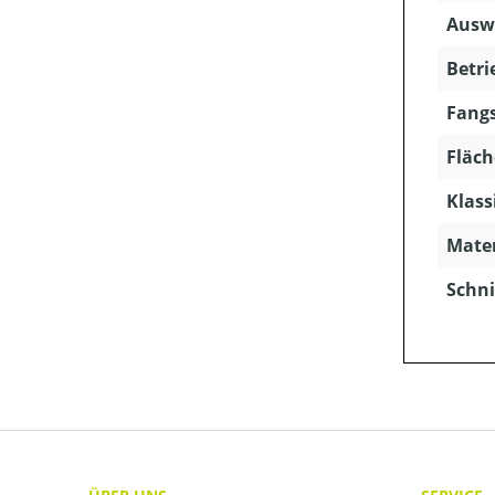
Ausw
Betri
Fangs
Fläch
Klass
Mater
Schni