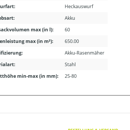
urfart:
Heckauswurf
ebsart:
Akku
ackvolumen max (in l):
60
enleistung max (in m²):
650.00
ifizierung:
Akku-Rasenmäher
ialart:
Stahl
tthöhe min-max (in mm):
25-80