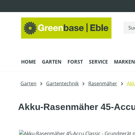
m Hauptinhalt springen
Zur Suche springen
Zur Hauptnavigation springen
HOME
GARTEN
FORST
SERVICE
MARKEN
Garten
Gartentechnik
Rasenmäher
Ak
Akku-Rasenmäher 45-Accu 
Bildergalerie überspringen