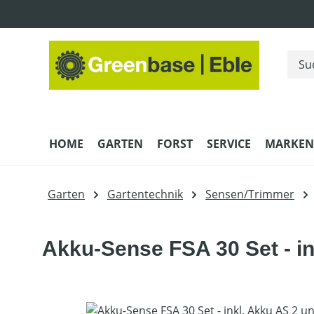
m Hauptinhalt springen
Zur Suche springen
Zur Hauptnavigation springen
HOME
GARTEN
FORST
SERVICE
MARKEN
Garten
Gartentechnik
Sensen/Trimmer
Akku-Sense FSA 30 Set - in
Bildergalerie überspringen