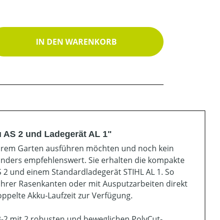
ib den gewünschten Wert ein oder benutz
IN DEN WARENKORB
u AS 2 und Ladegerät AL 1"
 Ihrem Garten ausführen möchten und noch kein
sonders empfehlenswert. Sie erhalten die kompakte
 2 und einem Standardladegerät STIHL AL 1. So
Ihrer Rasenkanten oder mit Ausputzarbeiten direkt
ppelte Akku-Laufzeit zur Verfügung.
3-2 mit 2 robusten und beweglichen PolyCut-