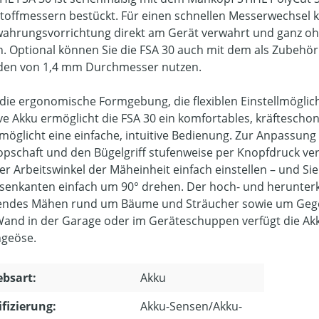
toffmessern bestückt. Für einen schnellen Messerwechsel k
ahrungsvorrichtung direkt am Gerät verwahrt und ganz o
. Optional können Sie die FSA 30 auch mit dem als Zubehör
en von 1,4 mm Durchmesser nutzen.
die ergonomische Formgebung, die flexiblen Einstellmöglich
ive Akku ermöglicht die FSA 30 ein komfortables, kräfteschon
möglicht eine einfache, intuitive Bedienung. Zur Anpassun
opschaft und den Bügelgriff stufenweise per Knopfdruck ver
er Arbeitswinkel der Mäheinheit einfach einstellen – und S
senkanten einfach um 90° drehen. Der hoch- und herunterk
ndes Mähen rund um Bäume und Sträucher sowie um Gegen
Wand in der Garage oder im Geräteschuppen verfügt die Ak
geöse.
ebsart:
Akku
ifizierung:
Akku-Sensen/Akku-