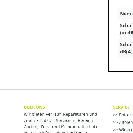
Nenns
Schal
(in dB
Schal
dB(A)
ÜBER UNS
SERVICE
Wir bieten Verkauf, Reparaturen und
Batter
einen Ersatzteil-Service im Bereich
Altöle
Garten,- Forst und Kommunaltechnik
Widerr
an. Das Liefer-Gebiet und unser