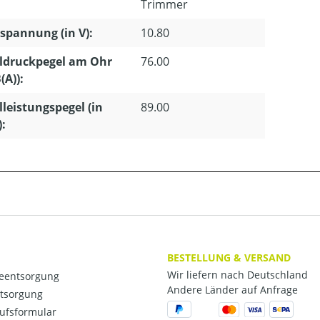
Trimmer
pannung (in V):
10.80
ldruckpegel am Ohr
76.00
(A)):
lleistungspegel (in
89.00
):
BESTELLUNG & VERSAND
Wir liefern nach Deutschland
ieentsorgung
Andere Länder auf Anfrage
ntsorgung
ufsformular