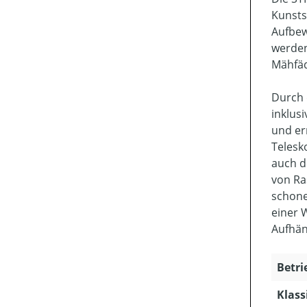
Kunsts
Aufbew
werden
Mähfäd
Durch 
inklus
und er
Telesk
auch d
von Ra
schone
einer 
Aufhän
Betri
Klass