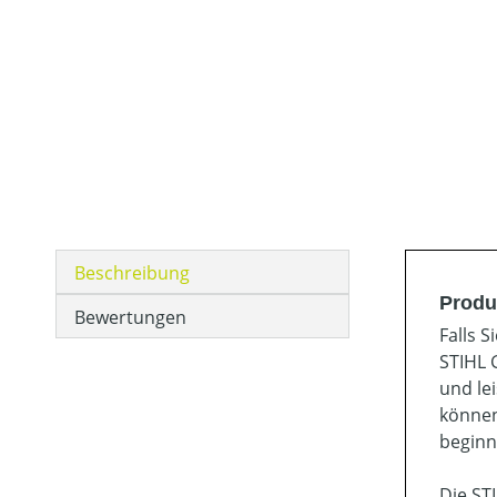
Beschreibung
Produ
Bewertungen
Falls 
STIHL 
und le
können
beginn
Die ST