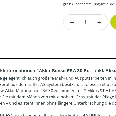
grosskundenbetreuung@stihl.de
Produkt Anzahl: G
ktinformationen "Akku-Sense FSA 30 Set - inkl. Akk
Sie gelegentlich auch größere Mäh- und Ausputzarbeiten in
Gerät aus dem STIHL AS-System besitzen, ist dieses Set be
ise Akku-Motorsense FSA 30 zusammen mit 2 Akkus STIHL AS
 Sie mit dem Mähen von mittelhohem Gras, mit der Pflege 
en – und es steht Ihnen ohne längere Unterbrechung die do
IHL FSA 30 ist serienmäßig mit dem Mähkopf STIHL PolyCut 