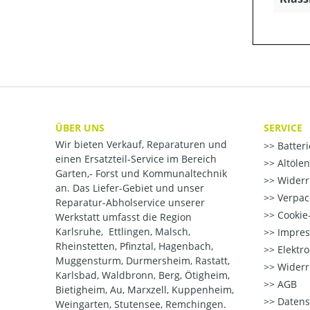
ÜBER UNS
SERVICE
Wir bieten Verkauf, Reparaturen und
Batter
einen Ersatzteil-Service im Bereich
Altöle
Garten,- Forst und Kommunaltechnik
Widerr
an. Das Liefer-Gebiet und unser
Verpac
Reparatur-Abholservice unserer
Cookie-
Werkstatt umfasst die Region
Karlsruhe, Ettlingen, Malsch,
Impre
Rheinstetten, Pfinztal, Hagenbach,
Elektr
Muggensturm, Durmersheim, Rastatt,
Widerr
Karlsbad, Waldbronn, Berg, Ötigheim,
AGB
Bietigheim, Au, Marxzell, Kuppenheim,
Datens
Weingarten, Stutensee, Remchingen.