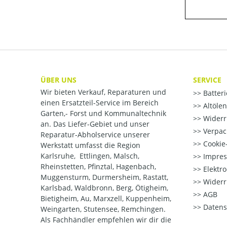
ÜBER UNS
SERVICE
Wir bieten Verkauf, Reparaturen und
Batter
einen Ersatzteil-Service im Bereich
Altöle
Garten,- Forst und Kommunaltechnik
Widerr
an. Das Liefer-Gebiet und unser
Verpac
Reparatur-Abholservice unserer
Cookie-
Werkstatt umfasst die Region
Karlsruhe, Ettlingen, Malsch,
Impre
Rheinstetten, Pfinztal, Hagenbach,
Elektr
Muggensturm, Durmersheim, Rastatt,
Widerr
Karlsbad, Waldbronn, Berg, Ötigheim,
AGB
Bietigheim, Au, Marxzell, Kuppenheim,
Datens
Weingarten, Stutensee, Remchingen.
Als Fachhändler empfehlen wir dir die