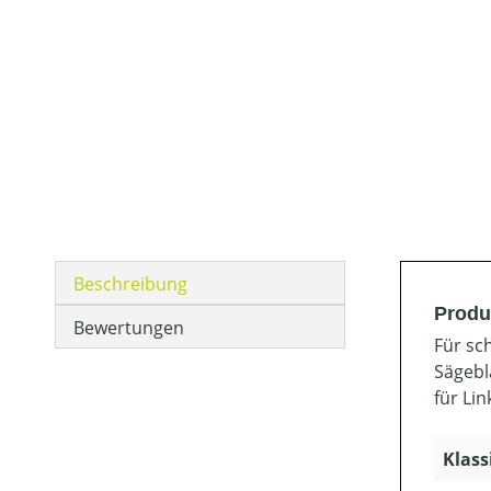
Beschreibung
Produ
Bewertungen
Für sc
Sägebl
für Li
Klass