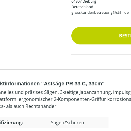
64807 Dieburg
Deutschland
grosskundenbetreuung@stihl.de
BEST
ktinformationen "Astsäge PR 33 C, 33cm"
hnelles und präzises Sägen. 3-seitige Japanzahnung. impuls
attform. ergonomischer 2-Komponenten-Griffür korrosionsg
nks- als auch Rechtshänder.
ifizierung:
Sägen/Scheren