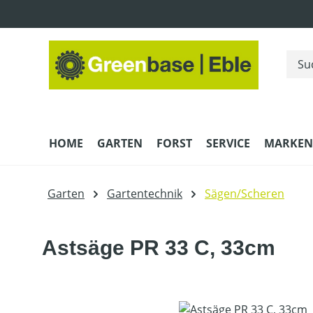
m Hauptinhalt springen
Zur Suche springen
Zur Hauptnavigation springen
HOME
GARTEN
FORST
SERVICE
MARKEN
Garten
Gartentechnik
Sägen/Scheren
Astsäge PR 33 C, 33cm
Bildergalerie überspringen