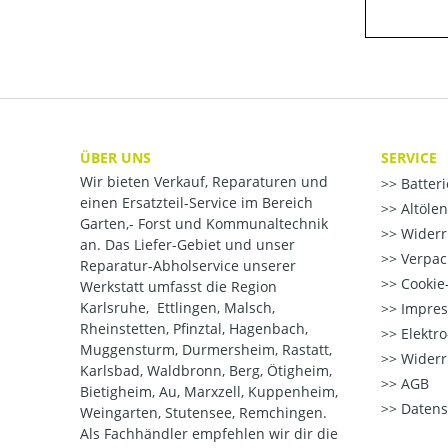
ÜBER UNS
SERVICE
Wir bieten Verkauf, Reparaturen und
Batter
einen Ersatzteil-Service im Bereich
Altöle
Garten,- Forst und Kommunaltechnik
Widerr
an. Das Liefer-Gebiet und unser
Verpac
Reparatur-Abholservice unserer
Cookie-
Werkstatt umfasst die Region
Karlsruhe, Ettlingen, Malsch,
Impre
Rheinstetten, Pfinztal, Hagenbach,
Elektr
Muggensturm, Durmersheim, Rastatt,
Widerr
Karlsbad, Waldbronn, Berg, Ötigheim,
AGB
Bietigheim, Au, Marxzell, Kuppenheim,
Datens
Weingarten, Stutensee, Remchingen.
Als Fachhändler empfehlen wir dir die