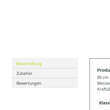
Beschreibung
Produ
Zubehör
80 cm.
Bewertungen
Messer
Kraftü
Klass