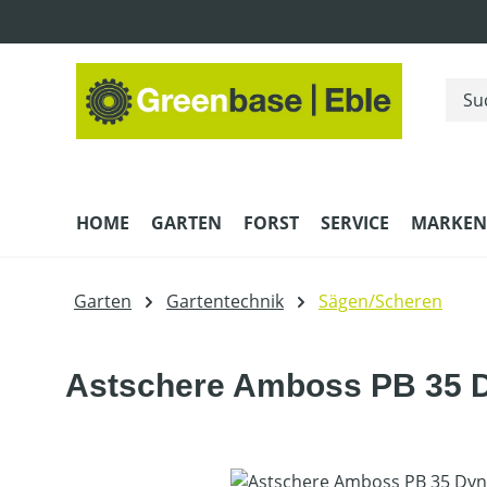
m Hauptinhalt springen
Zur Suche springen
Zur Hauptnavigation springen
HOME
GARTEN
FORST
SERVICE
MARKEN
Garten
Gartentechnik
Sägen/Scheren
Astschere Amboss PB 35 
Bildergalerie überspringen