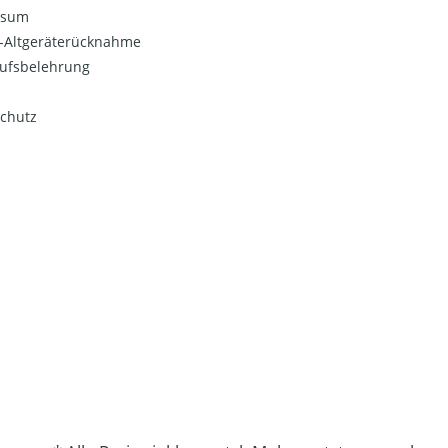
ssum
o-Altgeräterücknahme
ufsbelehrung
chutz