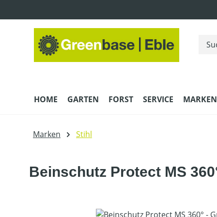
m Hauptinhalt springen
Zur Suche springen
Zur Hauptnavigation springen
HOME
GARTEN
FORST
SERVICE
MARKEN
Marken
Stihl
Beinschutz Protect MS 360°
Bildergalerie überspringen