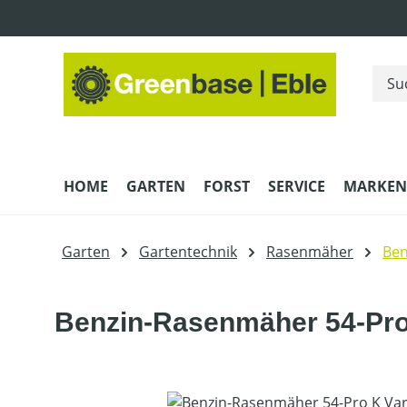
m Hauptinhalt springen
Zur Suche springen
Zur Hauptnavigation springen
HOME
GARTEN
FORST
SERVICE
MARKEN
Garten
Gartentechnik
Rasenmäher
Be
Benzin-Rasenmäher 54-Pro 
Bildergalerie überspringen