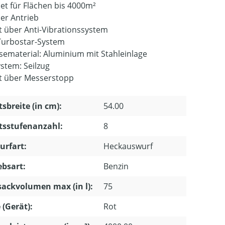
et für Flächen bis 4000m²
ler Antrieb
t über Anti-Vibrationssystem
urbostar-System
ematerial: Aluminium mit Stahleinlage
ystem: Seilzug
t über Messerstopp
tsbreite (in cm):
54.00
tsstufenanzahl:
8
urfart:
Heckauswurf
ebsart:
Benzin
ackvolumen max (in l):
75
 (Gerät):
Rot