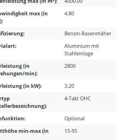
enleistung max (in m²):
4000.00
windigkeit max (in
4.80
):
ifizierung:
Benzin-Rasenmäher
ialart:
Aluminium mit
Stahleinlage
leistung (in
2800
ehungen/min):
leistung (in kW):
3.20
rtyp
4-Takt OHC
tellerbezeichnung):
hfunktion:
Optional
tthöhe min-max (in
15-95