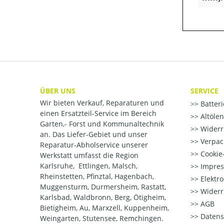
ÜBER UNS
SERVICE
Wir bieten Verkauf, Reparaturen und
Batter
einen Ersatzteil-Service im Bereich
Altöle
Garten,- Forst und Kommunaltechnik
Widerr
an. Das Liefer-Gebiet und unser
Verpac
Reparatur-Abholservice unserer
Cookie-
Werkstatt umfasst die Region
Karlsruhe, Ettlingen, Malsch,
Impre
Rheinstetten, Pfinztal, Hagenbach,
Elektr
Muggensturm, Durmersheim, Rastatt,
Widerr
Karlsbad, Waldbronn, Berg, Ötigheim,
AGB
Bietigheim, Au, Marxzell, Kuppenheim,
Datens
Weingarten, Stutensee, Remchingen.