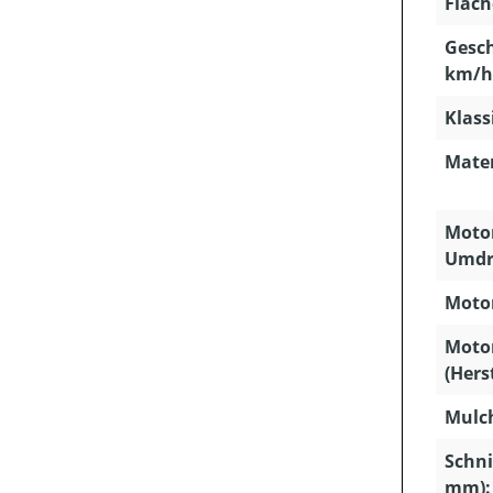
Fläch
Gesch
km/h
Klass
Mater
Motor
Umdr
Motor
Moto
(Hers
Mulc
Schni
mm):