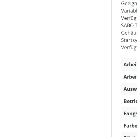
Geeign
Variab
Verfüg
SABO T
Gehäus
Starts
Verfüg
Arbei
Arbei
Ausw
Betri
Fangs
Farbe