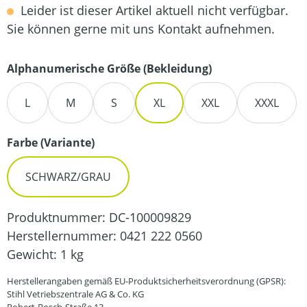
Leider ist dieser Artikel aktuell nicht verfügbar.
Sie können gerne mit uns Kontakt aufnehmen.
auswählen
Alphanumerische Größe (Bekleidung)
L
M
S
XL
XXL
XXXL
auswählen
Farbe (Variante)
SCHWARZ/GRAU
Produktnummer:
DC-100009829
Herstellernummer:
0421 222 0560
Gewicht:
1 kg
Herstellerangaben gemäß EU-Produktsicherheitsverordnung (GPSR):
Stihl Vetriebszentrale AG & Co. KG
Robert-Bosch-Straße 13