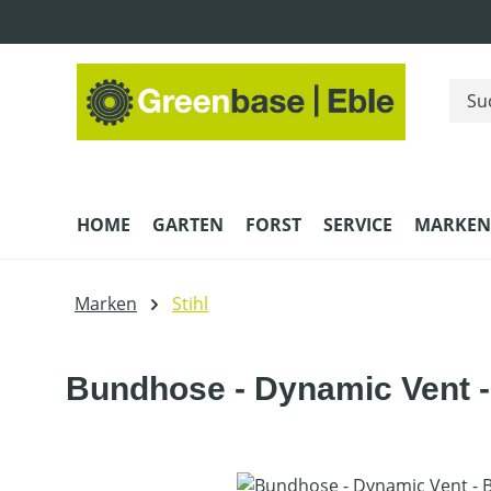
m Hauptinhalt springen
Zur Suche springen
Zur Hauptnavigation springen
HOME
GARTEN
FORST
SERVICE
MARKEN
Marken
Stihl
Bundhose - Dynamic Vent -
Bildergalerie überspringen