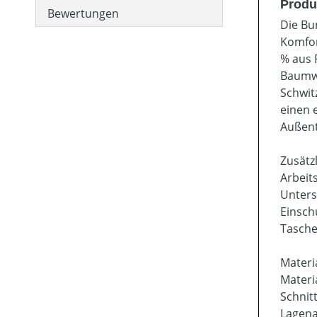
Produ
Bewertungen
Die Bu
Komfor
% aus 
Baumwo
Schwit
einen 
Außent
Zusätz
Arbeit
Unters
Einsch
Tasche
Materi
Materi
Schnit
Lagena