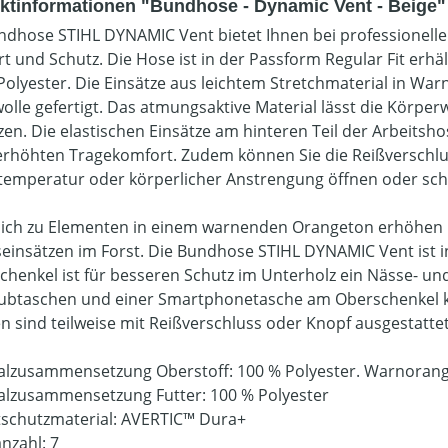
ktinformationen "Bundhose - Dynamic Vent - Beige"
ndhose STIHL DYNAMIC Vent bietet Ihnen bei professionell
t und Schutz. Die Hose ist in der Passform Regular Fit erhä
Polyester. Die Einsätze aus leichtem Stretchmaterial in War
lle gefertigt. Das atmungsaktive Material lässt die Körpe
zen. Die elastischen Einsätze am hinteren Teil der Arbeitsh
erhöhten Tragekomfort. Zudem können Sie die Reißverschl
emperatur oder körperlicher Anstrengung öffnen oder sch
lich zu Elementen in einem warnenden Orangeton erhöhen ref
seinsätzen im Forst. Die Bundhose STIHL DYNAMIC Vent ist i
chenkel ist für besseren Schutz im Unterholz ein Nässe- und
ubtaschen und einer Smartphonetasche am Oberschenkel kön
n sind teilweise mit Reißverschluss oder Knopf ausgestattet
alzusammensetzung Oberstoff: 100 % Polyester. Warnorang
alzusammensetzung Futter: 100 % Polyester
tschutzmaterial: AVERTIC™ Dura+
nzahl: 7