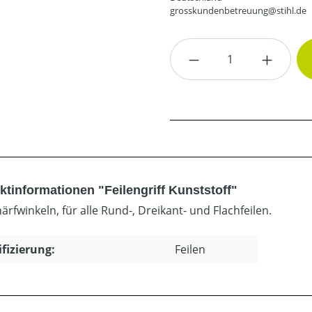
grosskundenbetreuung@stihl.de
Produkt Anzahl: G
ktinformationen "Feilengriff Kunststoff"
ärfwinkeln, für alle Rund-, Dreikant- und Flachfeilen.
ifizierung:
Feilen