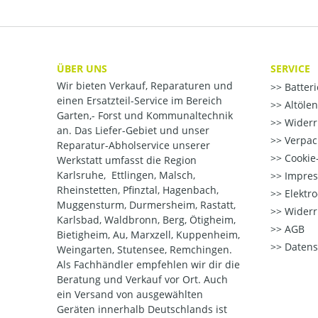
ÜBER UNS
SERVICE
Wir bieten Verkauf, Reparaturen und
Batter
einen Ersatzteil-Service im Bereich
Altöle
Garten,- Forst und Kommunaltechnik
Widerr
an. Das Liefer-Gebiet und unser
Verpac
Reparatur-Abholservice unserer
Cookie-
Werkstatt umfasst die Region
Karlsruhe, Ettlingen, Malsch,
Impre
Rheinstetten, Pfinztal, Hagenbach,
Elektr
Muggensturm, Durmersheim, Rastatt,
Widerr
Karlsbad, Waldbronn, Berg, Ötigheim,
AGB
Bietigheim, Au, Marxzell, Kuppenheim,
Datens
Weingarten, Stutensee, Remchingen.
Als Fachhändler empfehlen wir dir die
Beratung und Verkauf vor Ort. Auch
ein Versand von ausgewählten
Geräten innerhalb Deutschlands ist