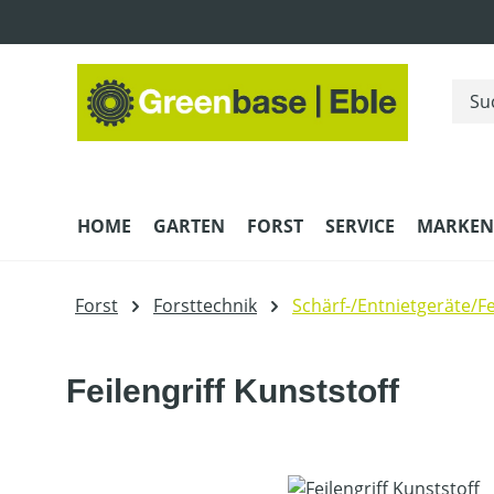
m Hauptinhalt springen
Zur Suche springen
Zur Hauptnavigation springen
HOME
GARTEN
FORST
SERVICE
MARKEN
Forst
Forsttechnik
Schärf-/Entnietgeräte/Fe
Feilengriff Kunststoff
Bildergalerie überspringen