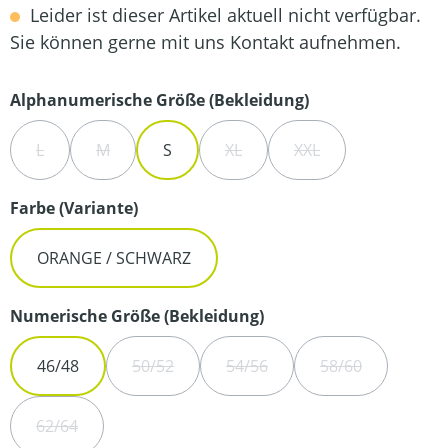
Leider ist dieser Artikel aktuell nicht verfügbar.
Sie können gerne mit uns Kontakt aufnehmen.
auswählen
Alphanumerische Größe (Bekleidung)
L
M
S
XL
XXL
(DIESE OPTION IST ZURZEIT NICHT VERFÜGBAR.)
(DIESE OPTION IST ZURZEIT NICHT VERFÜGBAR.)
(DIESE OPTION IST ZURZEIT NIC
(DIESE OPTION IST Z
auswählen
Farbe (Variante)
ORANGE / SCHWARZ
auswählen
Numerische Größe (Bekleidung)
46/48
50/52
54/56
58/60
(DIESE OPTION IST ZURZEIT NICHT VERFÜGB
(DIESE OPTION IST ZURZEIT N
(DIESE OPTION 
62/64
(DIESE OPTION IST ZURZEIT NICHT VERFÜGBAR.)