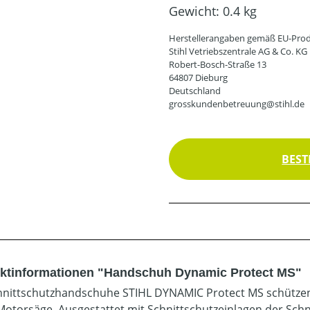
Gewicht:
0.4 kg
Herstellerangaben gemäß EU-Prod
Stihl Vetriebszentrale AG & Co. KG
Robert-Bosch-Straße 13
64807 Dieburg
Deutschland
grosskundenbetreuung@stihl.de
BEST
ktinformationen "Handschuh Dynamic Protect MS"
hnittschutzhandschuhe STIHL DYNAMIC Protect MS schützen I
Motorsäge. Ausgestattet mit Schnittschutzeinlagen der Schn