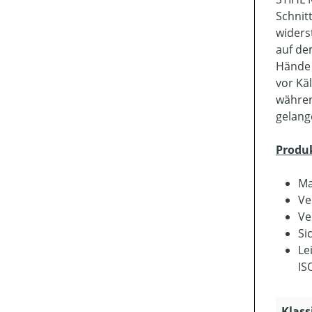
Schnit
widers
auf de
Hände 
vor Kä
währen
gelang
Produ
Ma
Ve
Ve
Si
Le
IS
Klass