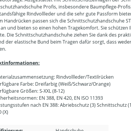
tschutzhandschuhe Profis, insbesondere Baumpflege-Profis
tandsfähige Rindvollleder und die sehr gute Passform bieten 
m Handrücken passen sich die Schnittschutzhandschuhe S
an und bieten so einen hohen Tragekomfort. Sie schützen 
lte. Die Schnittschutzhandschuhe ziehen Sie dank des prak
d der elastische Bund beim Tragen dafür sorgt, dass wed
en.
ktinformationen:
terialzusammensetzung: Rindvollleder/Textilrücken
rfügbare Farbe: Dreifarbig (Weiß/Schwarz/Orange)
rfügbare Größen: S-XXL (8-12)
cherheitsnormen: EN 388, EN 420, EN ISO 11393
istungsstufen nach EN 388: Abriebschutz (3) Schnittschutz (1)
O (X)
ifizierung:
Handschuhe