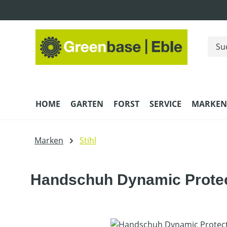
m Hauptinhalt springen
Zur Suche springen
Zur Hauptnavigation springen
HOME
GARTEN
FORST
SERVICE
MARKEN
Marken
Stihl
Handschuh Dynamic Prote
Bildergalerie überspringen