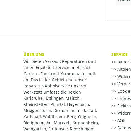
ÜBER UNS
SERVICE
Wir bieten Verkauf, Reparaturen und
Batter
einen Ersatzteil-Service im Bereich
Altöle
Garten,- Forst und Kommunaltechnik
Widerr
an. Das Liefer-Gebiet und unser
Verpac
Reparatur-Abholservice unserer
Cookie-
Werkstatt umfasst die Region
Karlsruhe, Ettlingen, Malsch,
Impre
Rheinstetten, Pfinztal, Hagenbach,
Elektr
Muggensturm, Durmersheim, Rastatt,
Widerr
Karlsbad, Waldbronn, Berg, Ötigheim,
AGB
Bietigheim, Au, Marxzell, Kuppenheim,
Datens
Weingarten, Stutensee, Remchingen.