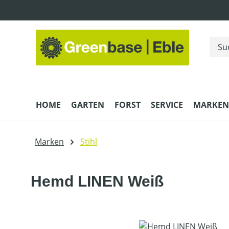
m Hauptinhalt springen
Zur Suche springen
Zur Hauptnavigation springen
HOME
GARTEN
FORST
SERVICE
MARKEN
Marken
Stihl
Hemd LINEN Weiß
Bildergalerie überspringen