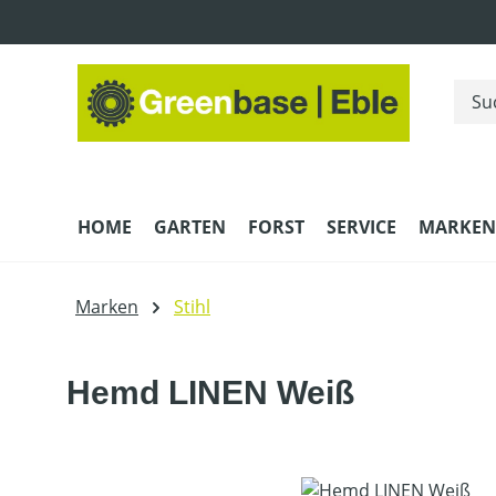
m Hauptinhalt springen
Zur Suche springen
Zur Hauptnavigation springen
HOME
GARTEN
FORST
SERVICE
MARKEN
Marken
Stihl
Hemd LINEN Weiß
Bildergalerie überspringen