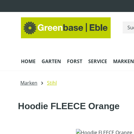
m Hauptinhalt springen
Zur Suche springen
Zur Hauptnavigation springen
HOME
GARTEN
FORST
SERVICE
MARKEN
Marken
Stihl
Hoodie FLEECE Orange
Bildergalerie überspringen