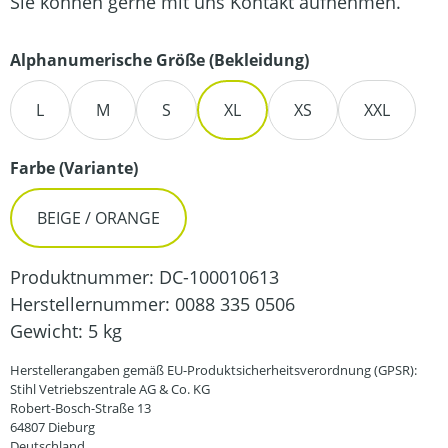
Sie können gerne mit uns Kontakt aufnehmen.
auswählen
Alphanumerische Größe (Bekleidung)
L
M
S
XL
XS
XXL
auswählen
Farbe (Variante)
BEIGE / ORANGE
Produktnummer:
DC-100010613
Herstellernummer:
0088 335 0506
Gewicht:
5 kg
Herstellerangaben gemäß EU-Produktsicherheitsverordnung (GPSR):
Stihl Vetriebszentrale AG & Co. KG
Robert-Bosch-Straße 13
64807 Dieburg
Deutschland