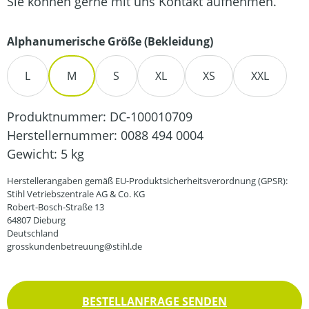
Sie können gerne mit uns Kontakt aufnehmen.
auswählen
Alphanumerische Größe (Bekleidung)
L
M
S
XL
XS
XXL
Produktnummer:
DC-100010709
Herstellernummer:
0088 494 0004
Gewicht:
5 kg
Herstellerangaben gemäß EU-Produktsicherheitsverordnung (GPSR):
Stihl Vetriebszentrale AG & Co. KG
Robert-Bosch-Straße 13
64807 Dieburg
Deutschland
grosskundenbetreuung@stihl.de
BESTELLANFRAGE SENDEN