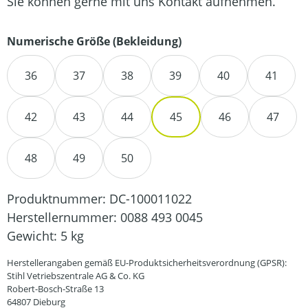
Sie können gerne mit uns Kontakt aufnehmen.
auswählen
Numerische Größe (Bekleidung)
36
37
38
39
40
41
42
43
44
45
46
47
48
49
50
Produktnummer:
DC-100011022
Herstellernummer:
0088 493 0045
Gewicht:
5 kg
Herstellerangaben gemäß EU-Produktsicherheitsverordnung (GPSR):
Stihl Vetriebszentrale AG & Co. KG
Robert-Bosch-Straße 13
64807 Dieburg