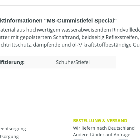
ktinformationen "MS-Gummistiefel Special"
terial aus hochwertigem wasserabweisendem Rindvolllede
futter mit gepolstertem Schaftrand, beidseitig Reflexstreif
rchtrittschutz, dämpfende und öl-?/ kraftstoffbeständige 
ifizierung:
Schuhe/Stiefel
BESTELLUNG & VERSAND
Wir liefern nach Deutschland
ieentsorgung
Andere Länder auf Anfrage
ntsorgung