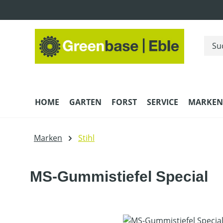
m Hauptinhalt springen
Zur Suche springen
Zur Hauptnavigation springen
HOME
GARTEN
FORST
SERVICE
MARKEN
Marken
Stihl
MS-Gummistiefel Special
Bildergalerie überspringen