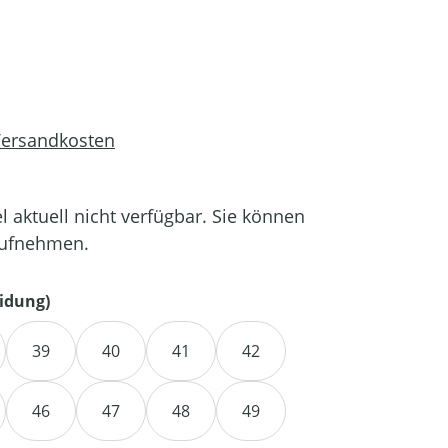
 Versandkosten
el aktuell nicht verfügbar. Sie können
aufnehmen.
auswählen
idung)
39
40
41
42
46
47
48
49