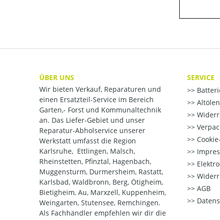
ÜBER UNS
SERVICE
Wir bieten Verkauf, Reparaturen und
Batter
einen Ersatzteil-Service im Bereich
Altöle
Garten,- Forst und Kommunaltechnik
Widerr
an. Das Liefer-Gebiet und unser
Verpac
Reparatur-Abholservice unserer
Cookie-
Werkstatt umfasst die Region
Karlsruhe, Ettlingen, Malsch,
Impre
Rheinstetten, Pfinztal, Hagenbach,
Elektr
Muggensturm, Durmersheim, Rastatt,
Widerr
Karlsbad, Waldbronn, Berg, Ötigheim,
AGB
Bietigheim, Au, Marxzell, Kuppenheim,
Datens
Weingarten, Stutensee, Remchingen.
Als Fachhändler empfehlen wir dir die