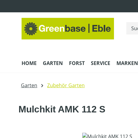
m Hauptinhalt springen
Zur Suche springen
Zur Hauptnavigation springen
HOME
GARTEN
FORST
SERVICE
MARKEN
Garten
Zubehör Garten
Mulchkit AMK 112 S
Bildergalerie überspringen