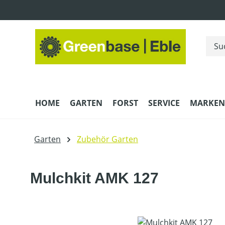
m Hauptinhalt springen
Zur Suche springen
Zur Hauptnavigation springen
HOME
GARTEN
FORST
SERVICE
MARKEN
Garten
Zubehör Garten
Mulchkit AMK 127
Bildergalerie überspringen