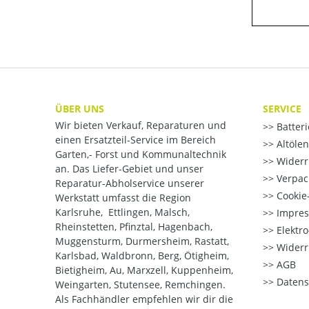
ÜBER UNS
SERVICE
Wir bieten Verkauf, Reparaturen und
Batter
einen Ersatzteil-Service im Bereich
Altöle
Garten,- Forst und Kommunaltechnik
Widerr
an. Das Liefer-Gebiet und unser
Verpac
Reparatur-Abholservice unserer
Cookie-
Werkstatt umfasst die Region
Karlsruhe, Ettlingen, Malsch,
Impre
Rheinstetten, Pfinztal, Hagenbach,
Elektr
Muggensturm, Durmersheim, Rastatt,
Widerr
Karlsbad, Waldbronn, Berg, Ötigheim,
AGB
Bietigheim, Au, Marxzell, Kuppenheim,
Datens
Weingarten, Stutensee, Remchingen.
Als Fachhändler empfehlen wir dir die