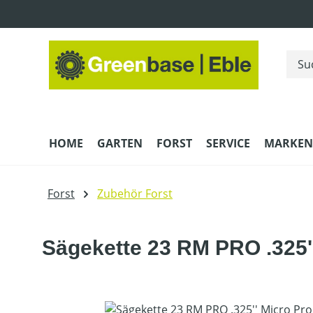
m Hauptinhalt springen
Zur Suche springen
Zur Hauptnavigation springen
HOME
GARTEN
FORST
SERVICE
MARKEN
Forst
Zubehör Forst
Sägekette 23 RM PRO .325'
Bildergalerie überspringen