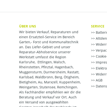
ÜBER UNS
SERVICE
Wir bieten Verkauf, Reparaturen und
Batter
einen Ersatzteil-Service im Bereich
Altöle
Garten,- Forst und Kommunaltechnik
Widerr
an. Das Liefer-Gebiet und unser
Verpac
Reparatur-Abholservice unserer
Cookie-
Werkstatt umfasst die Region
Karlsruhe, Ettlingen, Malsch,
Impre
Rheinstetten, Pfinztal, Hagenbach,
Elektr
Muggensturm, Durmersheim, Rastatt,
Widerr
Karlsbad, Waldbronn, Berg, Ötigheim,
AGB
Bietigheim, Au, Marxzell, Kuppenheim,
Datens
Weingarten, Stutensee, Remchingen.
Als Fachhändler empfehlen wir dir die
Beratung und Verkauf vor Ort. Auch
ein Versand von ausgewählten