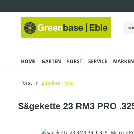
m Hauptinhalt springen
Zur Suche springen
Zur Hauptnavigation springen
HOME
GARTEN
FORST
SERVICE
MARKEN
Forst
Zubehör Forst
Sägekette 23 RM3 PRO .325
Bildergalerie überspringen