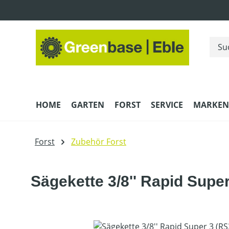
m Hauptinhalt springen
Zur Suche springen
Zur Hauptnavigation springen
HOME
GARTEN
FORST
SERVICE
MARKEN
Forst
Zubehör Forst
Sägekette 3/8'' Rapid Supe
Bildergalerie überspringen