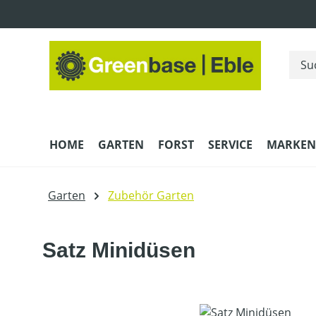
m Hauptinhalt springen
Zur Suche springen
Zur Hauptnavigation springen
HOME
GARTEN
FORST
SERVICE
MARKEN
Garten
Zubehör Garten
Satz Minidüsen
Bildergalerie überspringen