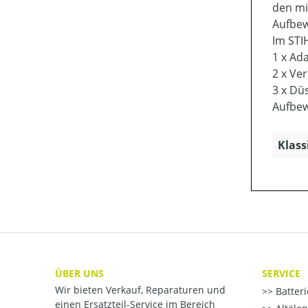
den mi
Aufbew
Im STI
1 x Ad
2 x Ve
3 x Dü
Aufbe
Klass
ÜBER UNS
SERVICE
Wir bieten Verkauf, Reparaturen und
Batter
einen Ersatzteil-Service im Bereich