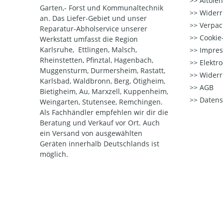
Altöle
Garten,- Forst und Kommunaltechnik
Widerr
an. Das Liefer-Gebiet und unser
Verpac
Reparatur-Abholservice unserer
Cookie-
Werkstatt umfasst die Region
Karlsruhe, Ettlingen, Malsch,
Impre
Rheinstetten, Pfinztal, Hagenbach,
Elektr
Muggensturm, Durmersheim, Rastatt,
Widerr
Karlsbad, Waldbronn, Berg, Ötigheim,
AGB
Bietigheim, Au, Marxzell, Kuppenheim,
Datens
Weingarten, Stutensee, Remchingen.
Als Fachhändler empfehlen wir dir die
Beratung und Verkauf vor Ort. Auch
ein Versand von ausgewählten
Geräten innerhalb Deutschlands ist
möglich.