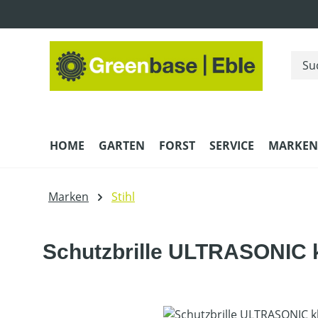
m Hauptinhalt springen
Zur Suche springen
Zur Hauptnavigation springen
HOME
GARTEN
FORST
SERVICE
MARKEN
Marken
Stihl
Schutzbrille ULTRASONIC k
Bildergalerie überspringen