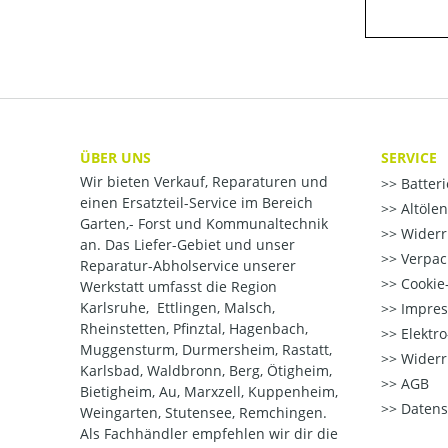
ÜBER UNS
SERVICE
Wir bieten Verkauf, Reparaturen und
Batter
einen Ersatzteil-Service im Bereich
Altöle
Garten,- Forst und Kommunaltechnik
Widerr
an. Das Liefer-Gebiet und unser
Verpac
Reparatur-Abholservice unserer
Cookie-
Werkstatt umfasst die Region
Karlsruhe, Ettlingen, Malsch,
Impre
Rheinstetten, Pfinztal, Hagenbach,
Elektr
Muggensturm, Durmersheim, Rastatt,
Widerr
Karlsbad, Waldbronn, Berg, Ötigheim,
AGB
Bietigheim, Au, Marxzell, Kuppenheim,
Datens
Weingarten, Stutensee, Remchingen.
Als Fachhändler empfehlen wir dir die