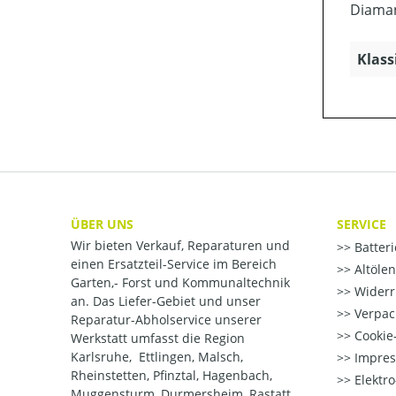
Diamant
Klass
ÜBER UNS
SERVICE
Wir bieten Verkauf, Reparaturen und
Batter
einen Ersatzteil-Service im Bereich
Altöle
Garten,- Forst und Kommunaltechnik
Widerr
an. Das Liefer-Gebiet und unser
Verpac
Reparatur-Abholservice unserer
Cookie-
Werkstatt umfasst die Region
Karlsruhe, Ettlingen, Malsch,
Impre
Rheinstetten, Pfinztal, Hagenbach,
Elektr
Muggensturm, Durmersheim, Rastatt,