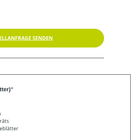
ELLANFRAGE SENDEN
ter)"
n
räts
eblätter