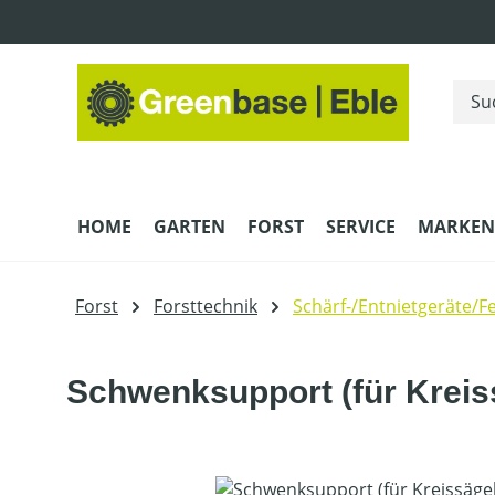
m Hauptinhalt springen
Zur Suche springen
Zur Hauptnavigation springen
HOME
GARTEN
FORST
SERVICE
MARKEN
Forst
Forsttechnik
Schärf-/Entnietgeräte/Fe
Schwenksupport (für Kreis
Bildergalerie überspringen