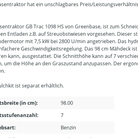
asentraktor hat ein unschlagbares Preis/Leistungsverhältni
sentraktor GB Trac 1098 HS von Greenbase, ist zum Schn
chen Entladen z.B. auf Streuobstwiesen vorgesehen. Dieser 
indermotor mit 7,5 kW bei 2800 U/min angetrieben. Das hydr
infachere Geschwindigkeitsregelung. Das 98 cm Mähdeck ist 
eren kann, ausgestattet. Die Schnitthöhe kann auf 7 verschi
, um die Höhe an den Graszustand anzupassen. Der ergono
en.
chkit ist separat erhältlich.
tsbreite (in cm):
98.00
tsstufenanzahl:
7
ebsart:
Benzin