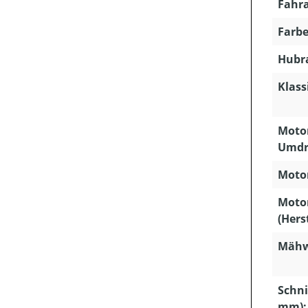
Fahra
Farbe
Hubra
Klass
Motor
Umdr
Motor
Moto
(Hers
Mähw
Schni
mm):