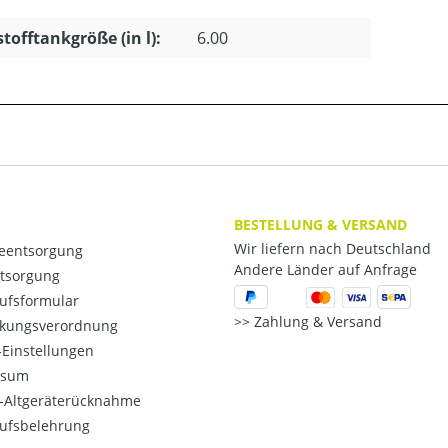
stofftankgröße (in l):
6.00
BESTELLUNG & VERSAND
Wir liefern nach Deutschland
ieentsorgung
Andere Länder auf Anfrage
ntsorgung
ufsformular
Zahlung & Versand
kungsverordnung
Einstellungen
ssum
o-Altgeräterücknahme
ufsbelehrung