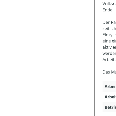
Volksr
Ende.
Der Ra
seitli
Einzyl
eine e
aktivi
werden
Arbeit
Das Mul
Arbei
Arbei
Betri