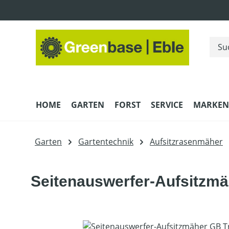
m Hauptinhalt springen
Zur Suche springen
Zur Hauptnavigation springen
HOME
GARTEN
FORST
SERVICE
MARKEN
Garten
Gartentechnik
Aufsitzrasenmäher
Seitenauswerfer-Aufsitzm
Bildergalerie überspringen