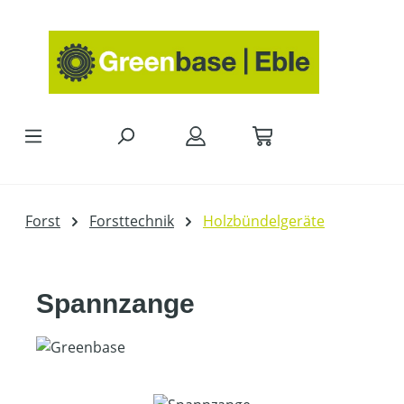
Zum Hauptinhalt springen
Forst
Forsttechnik
Holzbündelgeräte
Spannzange
Bildergalerie überspringen