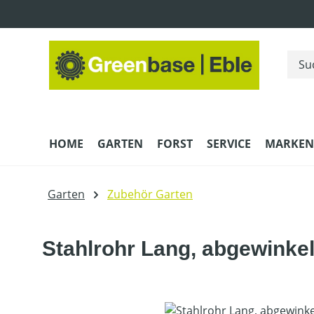
m Hauptinhalt springen
Zur Suche springen
Zur Hauptnavigation springen
HOME
GARTEN
FORST
SERVICE
MARKEN
Garten
Zubehör Garten
Stahlrohr Lang, abgewinkel
Bildergalerie überspringen