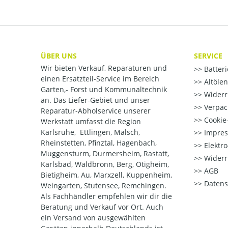
ÜBER UNS
SERVICE
Wir bieten Verkauf, Reparaturen und
Batter
einen Ersatzteil-Service im Bereich
Altöle
Garten,- Forst und Kommunaltechnik
Widerr
an. Das Liefer-Gebiet und unser
Verpac
Reparatur-Abholservice unserer
Cookie-
Werkstatt umfasst die Region
Karlsruhe, Ettlingen, Malsch,
Impre
Rheinstetten, Pfinztal, Hagenbach,
Elektr
Muggensturm, Durmersheim, Rastatt,
Widerr
Karlsbad, Waldbronn, Berg, Ötigheim,
AGB
Bietigheim, Au, Marxzell, Kuppenheim,
Datens
Weingarten, Stutensee, Remchingen.
Als Fachhändler empfehlen wir dir die
Beratung und Verkauf vor Ort. Auch
ein Versand von ausgewählten