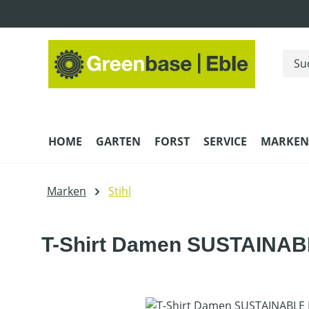
m Hauptinhalt springen
Zur Suche springen
Zur Hauptnavigation springen
HOME
GARTEN
FORST
SERVICE
MARKEN
Marken
Stihl
T-Shirt Damen SUSTAINA
Bildergalerie überspringen