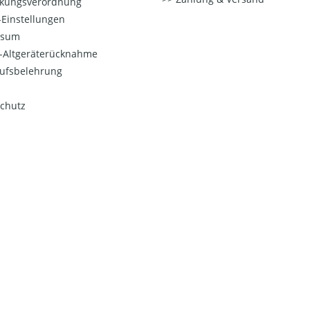
kungsverordnung
Einstellungen
ssum
o-Altgeräterücknahme
ufsbelehrung
chutz