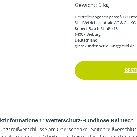
Gewicht:
5 kg
Herstellerangaben gemäß EU-Prod
Stihl Vetriebszentrale AG & Co. KG
Robert-Bosch-Straße 13
64807 Dieburg
Deutschland
grosskundenbetreuung@stihl.de
BEST
ktinformationen "Wetterschutz-Bundhose Raintec"
tungsreißverschlüsse am Oberschenkel, Seitenreißverschlus
he als Zugang zur Arbeitshose, bewährter Dornenschutz a