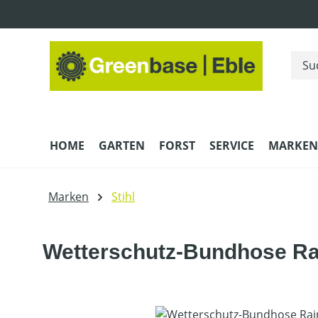
m Hauptinhalt springen
Zur Suche springen
Zur Hauptnavigation springen
HOME
GARTEN
FORST
SERVICE
MARKEN
Marken
Stihl
Wetterschutz-Bundhose Ra
Bildergalerie überspringen