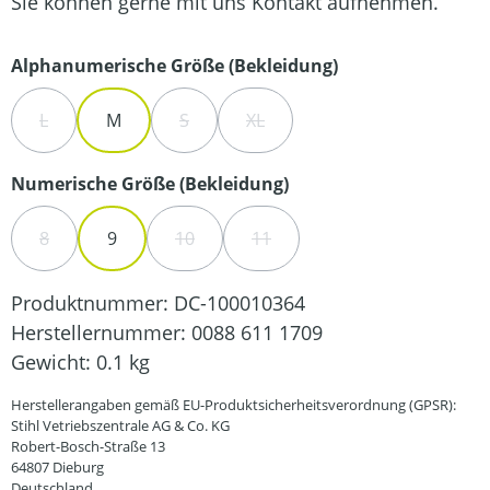
Sie können gerne mit uns Kontakt aufnehmen.
auswählen
Alphanumerische Größe (Bekleidung)
L
M
S
XL
(DIESE OPTION IST ZURZEIT NICHT VERFÜGBAR.)
(DIESE OPTION IST ZURZEIT NICHT VERFÜ
(DIESE OPTION IST ZURZEIT NIC
auswählen
Numerische Größe (Bekleidung)
8
9
10
11
(DIESE OPTION IST ZURZEIT NICHT VERFÜGBAR.)
(DIESE OPTION IST ZURZEIT NICHT VERFÜ
(DIESE OPTION IST ZURZEIT NI
Produktnummer:
DC-100010364
Herstellernummer:
0088 611 1709
Gewicht:
0.1 kg
Herstellerangaben gemäß EU-Produktsicherheitsverordnung (GPSR):
Stihl Vetriebszentrale AG & Co. KG
Robert-Bosch-Straße 13
64807 Dieburg
Deutschland